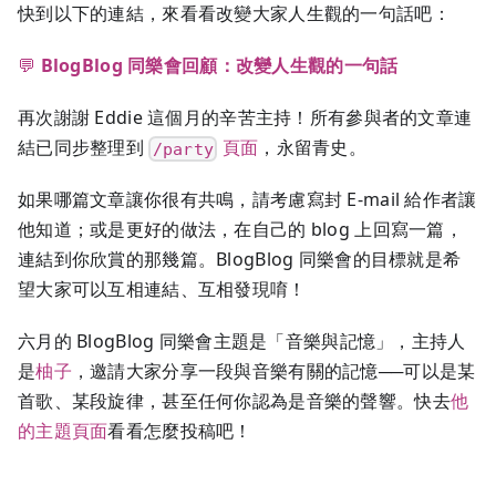
快到以下的連結，來看看改變大家人生觀的一句話吧：
💬
BlogBlog 同樂會回顧：改變人生觀的一句話
再次謝謝 Eddie 這個月的辛苦主持！所有參與者的文章連
結已同步整理到
頁面
，永留青史。
/party
如果哪篇文章讓你很有共鳴，請考慮寫封 E-mail 給作者讓
他知道；或是更好的做法，在自己的 blog 上回寫一篇，
連結到你欣賞的那幾篇。BlogBlog 同樂會的目標就是希
望大家可以互相連結、互相發現唷！
六月的 BlogBlog 同樂會主題是「音樂與記憶」，主持人
是
柚子
，邀請大家分享一段與音樂有關的記憶──可以是某
首歌、某段旋律，甚至任何你認為是音樂的聲響。快去
他
的主題頁面
看看怎麼投稿吧！