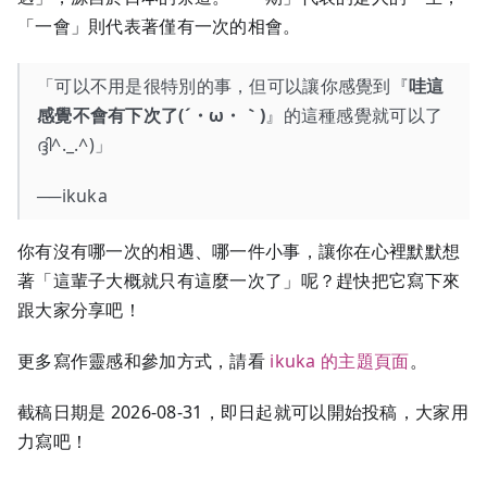
「一會」則代表著僅有一次的相會。
「可以不用是很特別的事，但可以讓你感覺到『
哇這
感覺不會有下次了(´・ω・｀)
』的這種感覺就可以了
ദ്ദി^._.^)」
──ikuka
你有沒有哪一次的相遇、哪一件小事，讓你在心裡默默想
著「這輩子大概就只有這麼一次了」呢？趕快把它寫下來
跟大家分享吧！
更多寫作靈感和參加方式，請看
ikuka 的主題頁面
。
截稿日期是 2026-08-31，即日起就可以開始投稿，大家用
力寫吧！