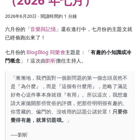
2026年6月20日
·
閱讀時間約 1 分鐘
六月份的「
音樂與記憶
」還在進行中，七月份的主題文就
已經偷跑出來了！
七月份的
BlogBlog 同樂會
主題是：「
有趣的小知識或冷
門概念
」！這次由
劉昕
擔任主持人。
「漸漸地，我們面對一個新問題的第一個念頭居然不
是『為什麼』，而是『這個有什麼用』，忽略了滿足
好奇心這件事本身就很『有用』。所以這次，我想邀
請大家拋開那些世俗的評價，把那些明明很有趣的、
你雪藏的、偏門的、沒啥用的話題公諸於眾！
只要你
覺得有趣，就算切題哦。
」
──劉昕